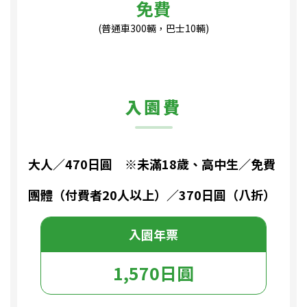
免費
(普通車300輛，巴士10輛)
入園費
大人／470日圓 ※未滿18歲、高中生／免費
團體（付費者20人以上）／370日圓（八折）
入園年票
1,570日圓