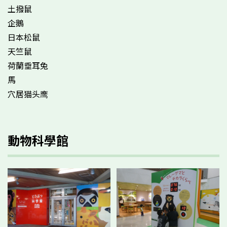
土撥鼠
企鵝
日本松鼠
天竺鼠
荷蘭垂耳兔
馬
穴居猫头鹰
動物科學館