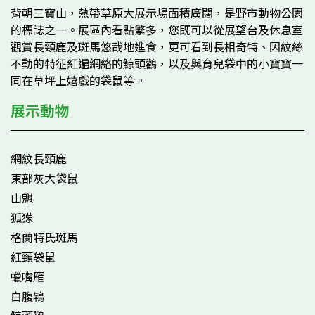
背朝三寶山，熱帶草原大展示場面積廣闊，是野市動物公園
的標誌之一。展區內看點繁多，您既可以從展望台及休息室
觀賞長頸鹿及斑馬悠哉地進食，更可看到長相奇特、因紋絲
不動的特征紅遍網絡的鯨頭鸛，以及與育兒袋中的小寶寶一
同在草坪上嬉戲的袋鼠等。
展示動物
網紋長頸鹿
東部灰大袋鼠
山魈
狐獴
格蘭特氏斑馬
紅頸袋鼠
蠟嘴雁
白腹鴇