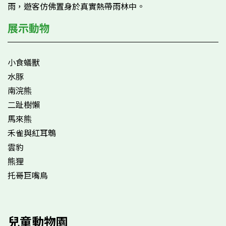
雨，遊客仿佛置身於真實熱帶雨林中。
展示動物
小食蟻獸
水豚
南浣熊
二趾樹懶
馬來熊
禾雀與紅耳鵯
雲豹
熊狸
托哥巨嘴鳥
兒童動物園