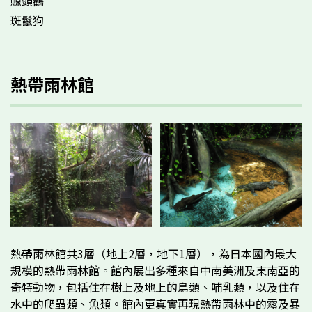
鯨頭鸛
斑鬣狗
熱帶雨林館
熱帶雨林館共3層（地上2層，地下1層），為日本國內最大
規模的熱帶雨林館。館內展出多種來自中南美洲及東南亞的
奇特動物，包括住在樹上及地上的鳥類、哺乳類，以及住在
水中的爬蟲類、魚類。館內更真實再現熱帶雨林中的霧及暴