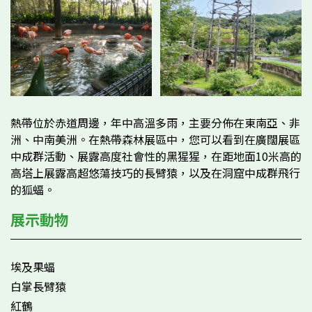
熱帶位於赤道周邊，年中高溫多雨，主要分佈在東南亞、非
洲、中南美洲。在熱帶森林展區中，您可以看到在廣闊展區
中成群活動、展露高度社會性的黑猩猩，在距地面10米高的
高塔上展露高超悠蕩技巧的長臂猿，以及在洞窟中成群飛行
的狐蝠。
展示動物
埃及果蝠
白掌長臂猿
紅鶴