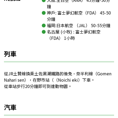
鐘
神戶: 富士夢幻航空（FDA） 45-50
分鐘
福岡:日本航空 （JAL） 50-55分鐘
名古屋 (小牧) : 富士夢幻航空
（FDA） 1小時
列車
從JR土贊線換乘土佐黑潮鐵路的後免·奈半利線（Gomen
Nahari sen），在野市站（（Noichi eki）下車。
從車站步行20分鐘即可到達動物園。
汽車