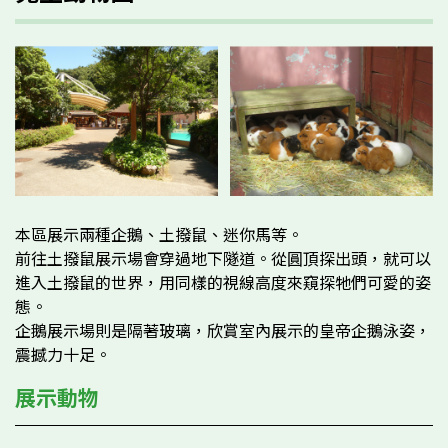
本區展示兩種企鵝、土撥鼠、迷你馬等。
前往土撥鼠展示場會穿過地下隧道。從圓頂探出頭，就可以
進入土撥鼠的世界，用同樣的視線高度來窺探牠們可愛的姿
態。
企鵝展示場則是隔著玻璃，欣賞室內展示的皇帝企鵝泳姿，
震撼力十足。
展示動物