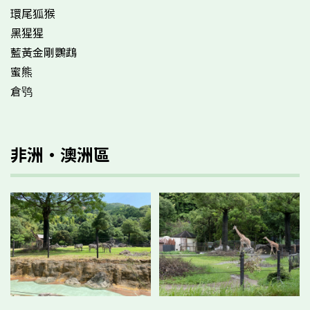
環尾狐猴
黑猩猩
藍黃金剛鸚鵡
蜜熊
倉鸮
非洲·澳洲區