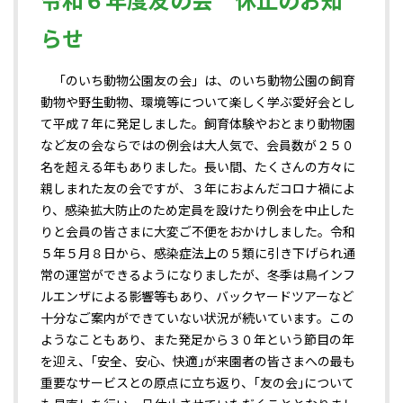
らせ
「のいち動物公園友の会」は、のいち動物公園の飼育
動物や野生動物、環境等について楽しく学ぶ愛好会とし
て平成７年に発足しました。飼育体験やおとまり動物園
など友の会ならではの例会は大人気で、会員数が２５０
名を超える年もありました。長い間、たくさんの方々に
親しまれた友の会ですが、３年におよんだコロナ禍によ
り、感染拡大防止のため定員を設けたり例会を中止した
りと会員の皆さまに大変ご不便をおかけしました。令和
５年５月８日から、感染症法上の５類に引き下げられ通
常の運営ができるようになりましたが、冬季は鳥インフ
ルエンザによる影響等もあり、バックヤードツアーなど
十分なご案内ができていない状況が続いています。この
ようなこともあり、また発足から３０年という節目の年
を迎え、｢安全、安心、快適｣が来園者の皆さまへの最も
重要なサービスとの原点に立ち返り、｢友の会｣について