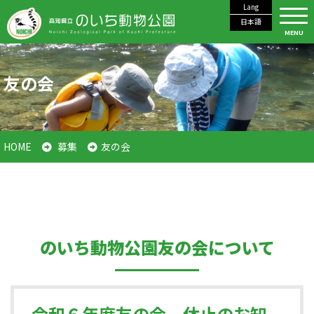
Lang
日本語
MENU
友の会
HOME
募集
友の会
のいち動物公園友の会について
令和６年度友の会 休止のお知