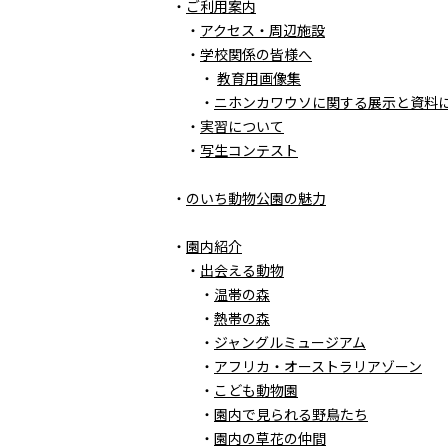
・
ご利用案内
・
アクセス・周辺施設
・
学校関係の皆様へ
・
教育用画像集
・
ニホンカワウソに関する展示と資料
・
実習について
・
写生コンテスト
・
のいち動物公園の魅力
・
園内紹介
・
出会える動物
・
温帯の森
・
熱帯の森
・
ジャングルミュージアム
・
アフリカ・オーストラリアゾーン
・
こども動物園
・
園内で見られる野鳥たち
・
園内の草花の仲間