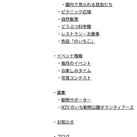
・
園内で見られる昆虫たち
・
ピクニック広場
・
自然散策
・
どうぶつ科学館
・
レストラン・お食事
・
売店「のいちご」
・
イベント情報
・
毎月のイベント
・
お楽しみタイム
・
写真コンテスト
・
募集
・
動物サポーター
・
NZV のいち動物公園ボランティアーズ
・
お知らせ
・
ブログ