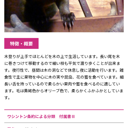
特徴・概要
木登りが上手でほとんどを木の上で生活しています。長い尾を木
に巻きつけて移動するので細い枝も平気で渡り歩くことが出来ま
す。夜行性で、昼間は木の洞などで休息し夜に活動を行います。雑
食性で主に果物を中心に木の実や昆虫、花の蜜を食べています。細
長い舌を持っているので柔らかい果肉や蜜を食べるのに適してい
ます。毛は黄褐色からオリーブ色で、柔らかくふかふかとしていま
す。
ワシントン条約による分類
付属書Ⅲ