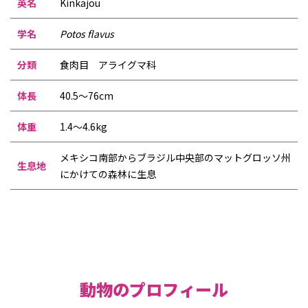
英名
Kinkajou
学名
Potos flavus
分類
食肉目 アライグマ科
体長
40.5〜76cm
体重
1.4〜4.6kg
メキシコ南部からブラジル中央部のマットグロッソ州
生息地
にかけての森林に生息
動物のプロフィール