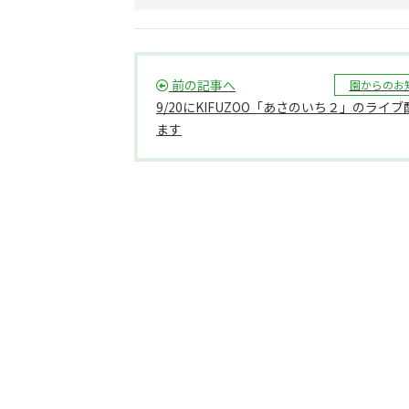
前の記事へ
園からのお
9/20にKIFUZOO「あさのいち２」のライ
ます