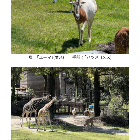
奥：｢ユーマ｣(オス) 手前：｢ハツメ｣(メス)