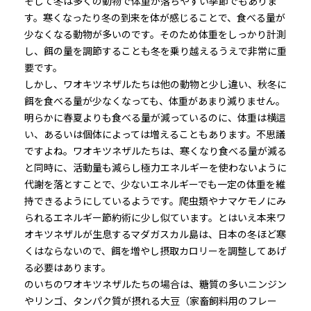
そして冬は多くの動物で体重が落ちやすい季節でもありま
す。寒くなったり冬の到来を体が感じることで、食べる量が
少なくなる動物が多いのです。そのため体重をしっかり計測
し、餌の量を調節することも冬を乗り越えるうえで非常に重
要です。
しかし、ワオキツネザルたちは他の動物と少し違い、秋冬に
餌を食べる量が少なくなっても、体重があまり減りません。
明らかに春夏よりも食べる量が減っているのに、体重は横這
い、あるいは個体によっては増えることもあります。不思議
ですよね。ワオキツネザルたちは、寒くなり食べる量が減る
と同時に、活動量も減らし極力エネルギーを使わないように
代謝を落とすことで、少ないエネルギーでも一定の体重を維
持できるようにしているようです。爬虫類やナマケモノにみ
られるエネルギー節約術に少し似ています。とはいえ本来ワ
オキツネザルが生息するマダガスカル島は、日本の冬ほど寒
くはならないので、餌を増やし摂取カロリーを調整してあげ
る必要はあります。
のいちのワオキツネザルたちの場合は、糖質の多いニンジン
やリンゴ、タンパク質が摂れる大豆（家畜飼料用のフレー