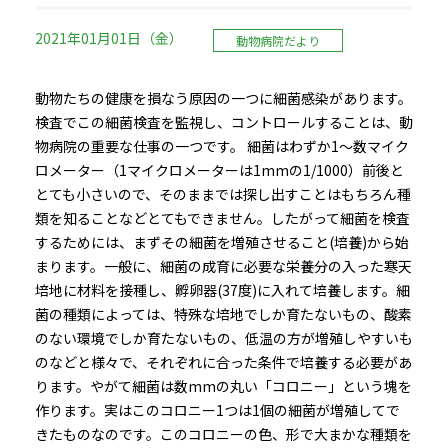
2021年01月01日（金）
動物病院だより
動物たちの健康を損なう原因の一つに細菌感染があります。
検査でこの細菌検査を監視し、コントロールすることは、動
物病院の重要な仕事の一つです。 細菌はわずか1〜数マイク
ロメーター（1マイクロメーターは1mmの1/1000）前後と
とても小さいので、そのままでは探し出すことはもちろん種
類を知ることなどとてもできません。したがって細菌を検査
するためには、まずその細菌を増殖させること(培養)から始
まります。一般に、細菌の成育に必要な栄養分の入った寒天
培地に材料を接種し、孵卵器(37度)に入れて培養します。細
菌の種類によっては、特殊な培地でしか育たないもの、酸素
のない環境でしか育たないもの、低温の方が増殖しやすいも
のなどと様々で、それぞれに合った条件で培養する必要があ
ります。やがて細菌は数mmの丸い「コロニー」という塊を
作ります。実はこのコロニー1つは1個の細菌が増殖してで
きたものなのです。このコロニーの色、形で大まかな種類を