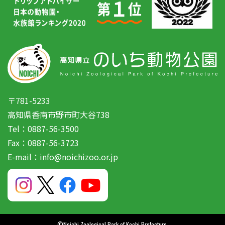
〒781-5233
高知県香南市野市町大谷738
Tel：0887-56-3500
Fax：0887-56-3723
E-mail：info@noichizoo.or.jp
©Noichi Zoological Park of Kochi Prefecture.