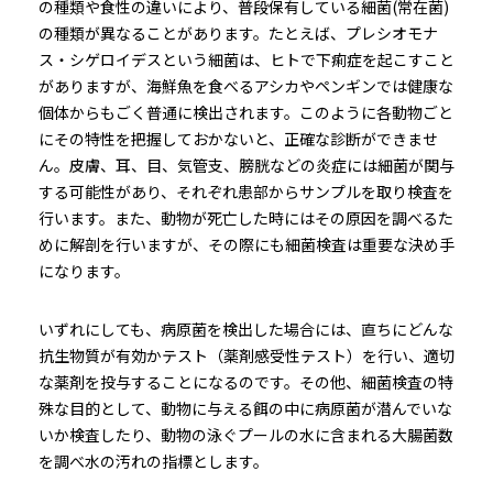
の種類や食性の違いにより、普段保有している細菌(常在菌)
の種類が異なることがあります。たとえば、プレシオモナ
ス・シゲロイデスという細菌は、ヒトで下痢症を起こすこと
がありますが、海鮮魚を食べるアシカやペンギンでは健康な
個体からもごく普通に検出されます。このように各動物ごと
にその特性を把握しておかないと、正確な診断ができませ
ん。皮膚、耳、目、気管支、膀胱などの炎症には細菌が関与
する可能性があり、それぞれ患部からサンプルを取り検査を
行います。また、動物が死亡した時にはその原因を調べるた
めに解剖を行いますが、その際にも細菌検査は重要な決め手
になります。
いずれにしても、病原菌を検出した場合には、直ちにどんな
抗生物質が有効かテスト（薬剤感受性テスト）を行い、適切
な薬剤を投与することになるのです。その他、細菌検査の特
殊な目的として、動物に与える餌の中に病原菌が潜んでいな
いか検査したり、動物の泳ぐプールの水に含まれる大腸菌数
を調べ水の汚れの指標とします。